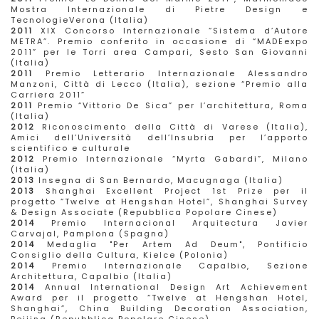
Mostra Internazionale di Pietre Design e
TecnologieVerona (Italia)
2011
XIX Concorso Internazionale “Sistema d’Autore
METRA”. Premio conferito in occasione di “MADEexpo
2011” per le Torri area Campari, Sesto San Giovanni
(Italia)
2011
Premio Letterario Internazionale Alessandro
Manzoni, Città di Lecco (Italia), sezione “Premio alla
Carriera 2011”
2011
Premio “Vittorio De Sica” per l’architettura, Roma
(Italia)
2012
Riconoscimento della Città di Varese (Italia),
Amici dell’Università dell’Insubria per l’apporto
scientifico e culturale
2012
Premio Internazionale “Myrta Gabardi”, Milano
(Italia)
2013
Insegna di San Bernardo, Macugnaga (Italia)
2013
Shanghai Excellent Project 1st Prize per il
progetto “Twelve at Hengshan Hotel”, Shanghai Survey
& Design Associate (Repubblica Popolare Cinese)
2014
Premio Internacional Arquitectura Javier
Carvajal, Pamplona (Spagna)
2014
Medaglia "Per Artem Ad Deum", Pontificio
Consiglio della Cultura, Kielce (Polonia)
2014
Premio Internazionale Capalbio, Sezione
Architettura, Capalbio (Italia)
2014
Annual International Design Art Achievement
Award per il progetto “Twelve at Hengshan Hotel,
Shanghai”, China Building Decoration Association,