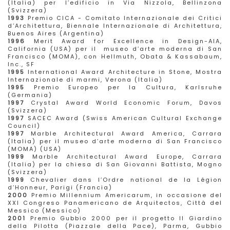
(Italia) per l’edificio in Via Nizzola, Bellinzona
(Svizzera)
1993
Premio CICA - Comitato Internazionale dei Critici
d’Architettura, Biennale Internazionale di Architettura,
Buenos Aires (Argentina)
1996
Merit Award for Excellence in Design-AIA,
California (USA) per il museo d’arte moderna di San
Francisco (MOMA), con Hellmuth, Obata & Kassabaum,
Inc., SF
1995
International Award Architecture in Stone, Mostra
Internazionale di marmi, Verona (Italia)
1995
Premio Europeo per la Cultura, Karlsruhe
(Germania)
1997
Crystal Award World Economic Forum, Davos
(Svizzera)
1997
SACEC Award (Swiss American Cultural Exchange
Council)
1997
Marble Architectural Award America, Carrara
(Italia) per il museo d’arte moderna di San Francisco
(MOMA) (USA)
1999
Marble Architectural Award Europe, Carrara
(Italia) per la chiesa di San Giovanni Battista, Mogno
(Svizzera)
1999
Chevalier dans l’Ordre national de la Légion
d’Honneur, Parigi (Francia)
2000
Premio Millennium Americarum, in occasione del
XXI Congreso Panamericano de Arquitectos, Città del
Messico (Messico)
2001
Premio Gubbio 2000 per il progetto Il Giardino
della Pilotta (Piazzale della Pace), Parma, Gubbio