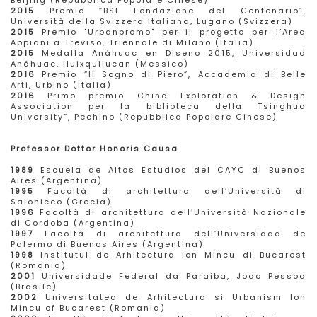
Beijing (Repubblica Popolare Cinese)
2015
Premio “BSI Fondazione del Centenario”,
Università della Svizzera Italiana, Lugano (Svizzera)
2015
Premio "Urbanpromo" per il progetto per l’Area
Appiani a Treviso, Triennale di Milano (Italia)
2015
Medalla Anáhuac en Diseno 2015, Universidad
Anáhuac, Huixquilucan (Messico)
2016
Premio “Il Sogno di Piero”, Accademia di Belle
Arti, Urbino (Italia)
2016
Primo premio China Exploration & Design
Association per la biblioteca della Tsinghua
University”, Pechino (Repubblica Popolare Cinese)
Professor Dottor Honoris Causa
1989
Escuela de Altos Estudios del CAYC di Buenos
Aires (Argentina)
1995
Facoltà di architettura dell’Università di
Salonicco (Grecia)
1996
Facoltà di architettura dell’Università Nazionale
di Cordoba (Argentina)
1997
Facoltà di architettura dell’Universidad de
Palermo di Buenos Aires (Argentina)
1998
Institutul de Arhitectura Ion Mincu di Bucarest
(Romania)
2001
Universidade Federal da Paraiba, Joao Pessoa
(Brasile)
2002
Universitatea de Arhitectura si Urbanism Ion
Mincu of Bucarest (Romania)