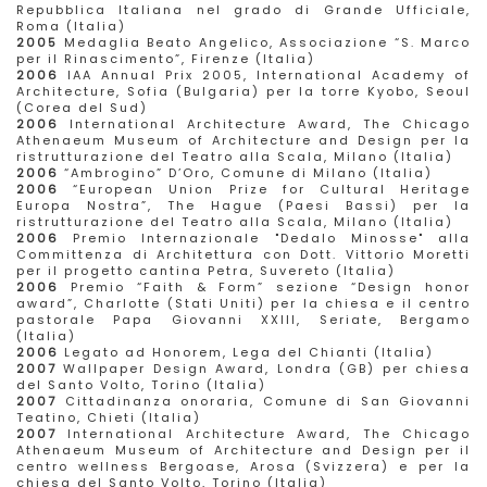
Repubblica Italiana nel grado di Grande Ufficiale,
Roma (Italia)
2005
Medaglia Beato Angelico, Associazione “S. Marco
per il Rinascimento”, Firenze (Italia)
2006
IAA Annual Prix 2005, International Academy of
Architecture, Sofia (Bulgaria) per la torre Kyobo, Seoul
(Corea del Sud)
2006
International Architecture Award, The Chicago
Athenaeum Museum of Architecture and Design per la
ristrutturazione del Teatro alla Scala, Milano (Italia)
2006
“Ambrogino” D’Oro, Comune di Milano (Italia)
2006
“European Union Prize for Cultural Heritage
Europa Nostra”, The Hague (Paesi Bassi) per la
ristrutturazione del Teatro alla Scala, Milano (Italia)
2006
Premio Internazionale "Dedalo Minosse" alla
Committenza di Architettura con Dott. Vittorio Moretti
per il progetto cantina Petra, Suvereto (Italia)
2006
Premio “Faith & Form” sezione “Design honor
award”, Charlotte (Stati Uniti) per la chiesa e il centro
pastorale Papa Giovanni XXIII, Seriate, Bergamo
(Italia)
2006
Legato ad Honorem, Lega del Chianti (Italia)
2007
Wallpaper Design Award, Londra (GB) per chiesa
del Santo Volto, Torino (Italia)
2007
Cittadinanza onoraria, Comune di San Giovanni
Teatino, Chieti (Italia)
2007
International Architecture Award, The Chicago
Athenaeum Museum of Architecture and Design per il
centro wellness Bergoase, Arosa (Svizzera) e per la
chiesa del Santo Volto, Torino (Italia)