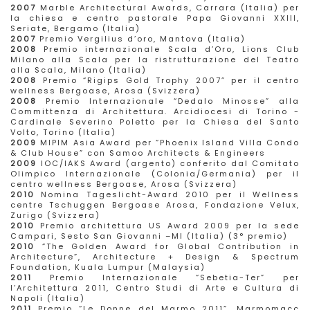
2007
Marble Architectural Awards, Carrara (Italia) per
la chiesa e centro pastorale Papa Giovanni XXIII,
Seriate, Bergamo (Italia)
2007
Premio Vergilius d’oro, Mantova (Italia)
2008
Premio internazionale Scala d’Oro, Lions Club
Milano alla Scala per la ristrutturazione del Teatro
alla Scala, Milano (Italia)
2008
Premio “Rigips Gold Trophy 2007” per il centro
wellness Bergoase, Arosa (Svizzera)
2008
Premio Internazionale “Dedalo Minosse” alla
Committenza di Architettura. Arcidiocesi di Torino -
Cardinale Severino Poletto per la Chiesa del Santo
Volto, Torino (Italia)
2009
MIPIM Asia Award per “Phoenix Island Villa Condo
& Club House” con Samoo Architects & Engineers
2009
IOC/IAKS Award (argento) conferito dal Comitato
Olimpico Internazionale (Colonia/Germania) per il
centro wellness Bergoase, Arosa (Svizzera)
2010
Nomina Tageslicht-Award 2010 per il Wellness
centre Tschuggen Bergoase Arosa, Fondazione Velux,
Zurigo (Svizzera)
2010
Premio architettura US Award 2009 per la sede
Campari, Sesto San Giovanni –MI (Italia) (3° premio)
2010
“The Golden Award for Global Contribution in
Architecture”, Architecture + Design & Spectrum
Foundation, Kuala Lumpur (Malaysia)
2011
Premio Internazionale “Sebetia-Ter” per
l’Architettura 2011, Centro Studi di Arte e Cultura di
Napoli (Italia)
2011
Premio “Le Donne del Marmo 2011”, Marmomacc