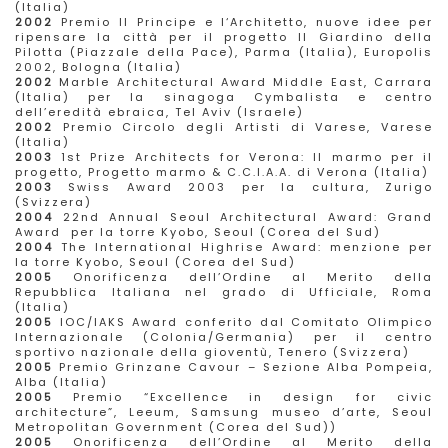
(Italia)
2002
Premio Il Principe e l‘Architetto, nuove idee per
ripensare la città per il progetto Il Giardino della
Pilotta (Piazzale della Pace), Parma (Italia), Europolis
2002, Bologna (Italia)
2002
Marble Architectural Award Middle East, Carrara
(Italia) per la sinagoga Cymbalista e centro
dell’eredità ebraica, Tel Aviv (Israele)
2002
Premio Circolo degli Artisti di Varese, Varese
(Italia)
2003
1st Prize Architects for Verona: Il marmo per il
progetto, Progetto marmo & C.C.I.A.A. di Verona (Italia)
2003
Swiss Award 2003 per la cultura, Zurigo
(Svizzera)
2004
22nd Annual Seoul Architectural Award: Grand
Award per la torre Kyobo, Seoul (Corea del Sud)
2004
The International Highrise Award: menzione per
la torre Kyobo, Seoul (Corea del Sud)
2005
Onorificenza dell’Ordine al Merito della
Repubblica Italiana nel grado di Ufficiale, Roma
(Italia)
2005
IOC/IAKS Award conferito dal Comitato Olimpico
Internazionale (Colonia/Germania) per il centro
sportivo nazionale della gioventù, Tenero (Svizzera)
2005
Premio Grinzane Cavour – Sezione Alba Pompeia,
Alba (Italia)
2005
Premio “Excellence in design for civic
architecture”, Leeum, Samsung museo d’arte, Seoul
Metropolitan Government (Corea del Sud))
2005
Onorificenza dell’Ordine al Merito della